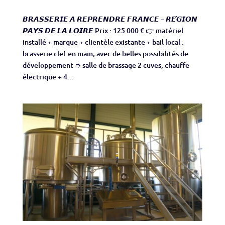
𝘽𝙍𝘼𝙎𝙎𝙀𝙍𝙄𝙀 𝘼 𝙍𝙀𝙋𝙍𝙀𝙉𝘿𝙍𝙀 𝙁𝙍𝘼𝙉𝘾𝙀 – 𝙍𝙀́𝙂𝙄𝙊𝙉
𝙋𝘼𝙔𝙎 𝘿𝙀 𝙇𝘼 𝙇𝙊𝙄𝙍𝙀 Prix : 125 000 € 👉 matériel
installé + marque + clientèle existante + bail local :
brasserie clef en main, avec de belles possibilités de
développement ➮ salle de brassage 2 cuves, chauffe
électrique + 4...